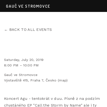
GAUČ VE STROMOVCE
BACK TO ALL EVENTS
AGU VE DVOU
Saturday, July 20, 2019
8:00 PM
10:00 PM
Gauč ve Stromovce
Výstaviště 415
Praha 7
Česko
(map)
Koncert Agu - tentokrát v duu. Písně z na podzím 
chystáného EP "Call the Storm by Name" ale i ty 